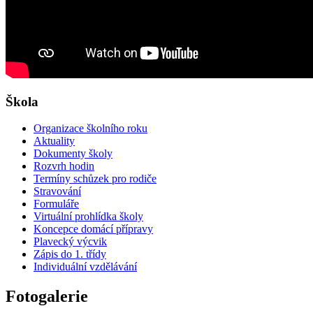
Škola
Organizace školního roku
Aktuality
Dokumenty školy
Rozvrh hodin
Termíny schůzek pro rodiče
Stravování
Formuláře
Virtuální prohlídka školy
Koncepce domácí přípravy
Plavecký výcvik
Zápis do 1. třídy
Individuální vzdělávání
Fotogalerie