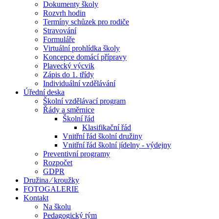
Dokumenty školy
Rozvrh hodin
Termíny schůzek pro rodiče
Stravování
Formuláře
Virtuální prohlídka školy
Koncepce domácí přípravy
Plavecký výcvik
Zápis do 1. třídy
Individuální vzdělávání
Úřední deska
Školní vzdělávací program
Řády a směrnice
Školní řád
Klasifikační řád
Vnitřní řád školní družiny
Vnitřní řád školní jídelny - výdejny
Preventivní programy
Rozpočet
GDPR
Družina ⁄ kroužky
FOTOGALERIE
Kontakt
Na školu
Pedagogický tým