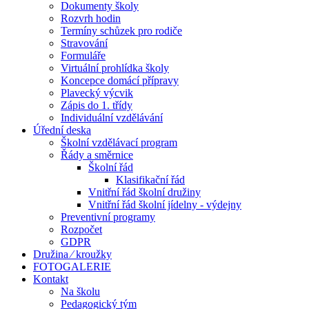
Dokumenty školy
Rozvrh hodin
Termíny schůzek pro rodiče
Stravování
Formuláře
Virtuální prohlídka školy
Koncepce domácí přípravy
Plavecký výcvik
Zápis do 1. třídy
Individuální vzdělávání
Úřední deska
Školní vzdělávací program
Řády a směrnice
Školní řád
Klasifikační řád
Vnitřní řád školní družiny
Vnitřní řád školní jídelny - výdejny
Preventivní programy
Rozpočet
GDPR
Družina ⁄ kroužky
FOTOGALERIE
Kontakt
Na školu
Pedagogický tým