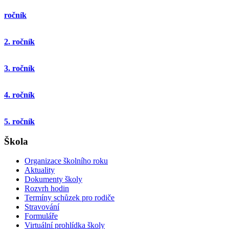
ročník
2. ročník
3. ročník
4. ročník
5. ročník
Škola
Organizace školního roku
Aktuality
Dokumenty školy
Rozvrh hodin
Termíny schůzek pro rodiče
Stravování
Formuláře
Virtuální prohlídka školy