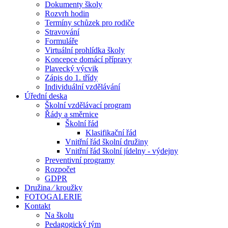
Dokumenty školy
Rozvrh hodin
Termíny schůzek pro rodiče
Stravování
Formuláře
Virtuální prohlídka školy
Koncepce domácí přípravy
Plavecký výcvik
Zápis do 1. třídy
Individuální vzdělávání
Úřední deska
Školní vzdělávací program
Řády a směrnice
Školní řád
Klasifikační řád
Vnitřní řád školní družiny
Vnitřní řád školní jídelny - výdejny
Preventivní programy
Rozpočet
GDPR
Družina ⁄ kroužky
FOTOGALERIE
Kontakt
Na školu
Pedagogický tým