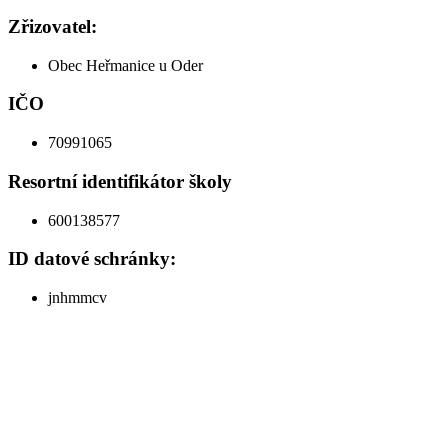
Zřizovatel:
Obec Heřmanice u Oder
IČO
70991065
Resortní identifikátor školy
600138577
ID datové schránky:
jnhmmcv