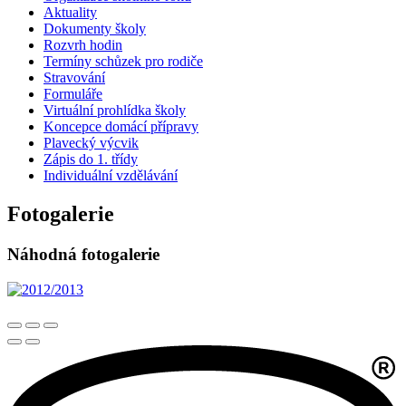
Aktuality
Dokumenty školy
Rozvrh hodin
Termíny schůzek pro rodiče
Stravování
Formuláře
Virtuální prohlídka školy
Koncepce domácí přípravy
Plavecký výcvik
Zápis do 1. třídy
Individuální vzdělávání
Fotogalerie
Náhodná fotogalerie