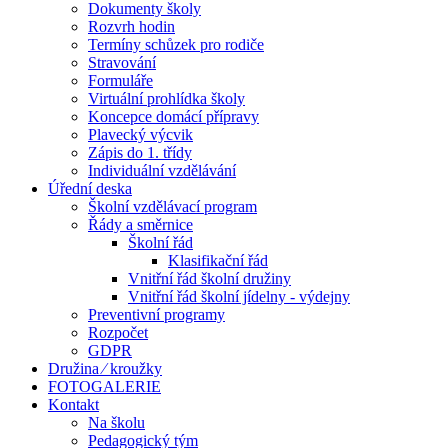
Dokumenty školy
Rozvrh hodin
Termíny schůzek pro rodiče
Stravování
Formuláře
Virtuální prohlídka školy
Koncepce domácí přípravy
Plavecký výcvik
Zápis do 1. třídy
Individuální vzdělávání
Úřední deska
Školní vzdělávací program
Řády a směrnice
Školní řád
Klasifikační řád
Vnitřní řád školní družiny
Vnitřní řád školní jídelny - výdejny
Preventivní programy
Rozpočet
GDPR
Družina ⁄ kroužky
FOTOGALERIE
Kontakt
Na školu
Pedagogický tým