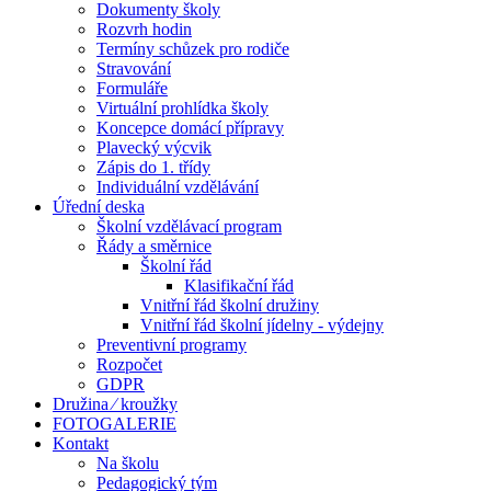
Dokumenty školy
Rozvrh hodin
Termíny schůzek pro rodiče
Stravování
Formuláře
Virtuální prohlídka školy
Koncepce domácí přípravy
Plavecký výcvik
Zápis do 1. třídy
Individuální vzdělávání
Úřední deska
Školní vzdělávací program
Řády a směrnice
Školní řád
Klasifikační řád
Vnitřní řád školní družiny
Vnitřní řád školní jídelny - výdejny
Preventivní programy
Rozpočet
GDPR
Družina ⁄ kroužky
FOTOGALERIE
Kontakt
Na školu
Pedagogický tým